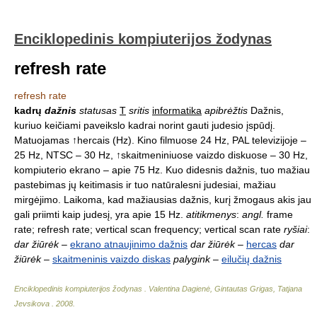
Enciklopedinis kompiuterijos žodynas
refresh rate
refresh rate
kadrų
dažnis
statusas
T
sritis
informatika
apibrėžtis
Dažnis,
kuriuo keičiami paveikslo kadrai norint gauti judesio įspūdį.
Matuojamas ↑hercais (Hz). Kino filmuose 24 Hz, PAL televizijoje –
25 Hz, NTSC – 30 Hz, ↑skaitmeniniuose vaizdo diskuose – 30 Hz,
kompiuterio ekrano – apie 75 Hz. Kuo didesnis dažnis, tuo mažiau
pastebimas jų keitimasis ir tuo natūralesni judesiai, mažiau
mirgėjimo. Laikoma, kad mažiausias dažnis, kurį žmogaus akis jau
gali priimti kaip judesį, yra apie 15 Hz.
atitikmenys
:
angl.
frame
rate; refresh rate; vertical scan frequency; vertical scan rate
ryšiai
:
dar žiūrėk
–
ekrano atnaujinimo dažnis
dar žiūrėk
–
hercas
dar
žiūrėk
–
skaitmeninis vaizdo diskas
palygink
–
eilučių dažnis
Enciklopedinis kompiuterijos žodynas
.
Valentina Dagienė, Gintautas Grigas, Tatjana
Jevsikova
.
2008
.