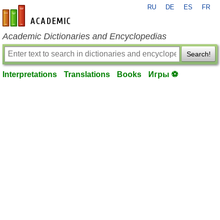
RU
DE
ES
FR
en-academic.com
Academic Dictionaries and Encyclopedias
Search!
Interpretations
Translations
Books
Игры ⚽