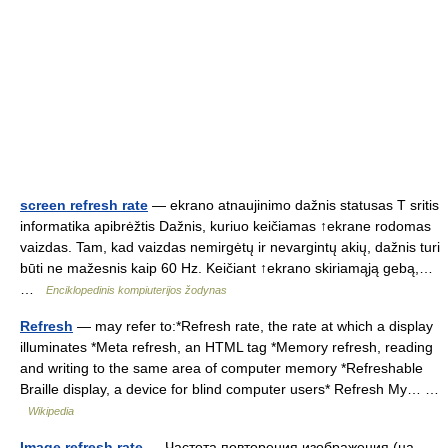
screen refresh rate
— ekrano atnaujinimo dažnis statusas T sritis
informatika apibrėžtis Dažnis, kuriuo keičiamas ↑ekrane rodomas
vaizdas. Tam, kad vaizdas nemirgėtų ir nevargintų akių, dažnis turi
būti ne mažesnis kaip 60 Hz. Keičiant ↑ekrano skiriamąją gebą,…
…
Enciklopedinis kompiuterijos žodynas
Refresh
— may refer to:*Refresh rate, the rate at which a display
illuminates *Meta refresh, an HTML tag *Memory refresh, reading
and writing to the same area of computer memory *Refreshable
Braille display, a device for blind computer users* Refresh My… …
Wikipedia
Image refresh rate
— Частота повторения изображения (на