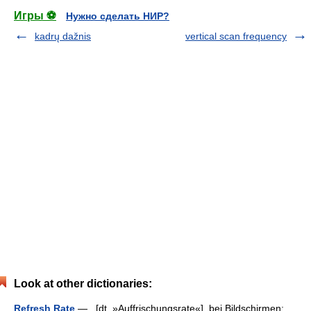
Игры ⚽
Нужно сделать НИР?
kadrų dažnis
vertical scan frequency
Look at other dictionaries:
Refresh Rate
— [dt. »Auffrischungsrate«], bei Bildschirmen: