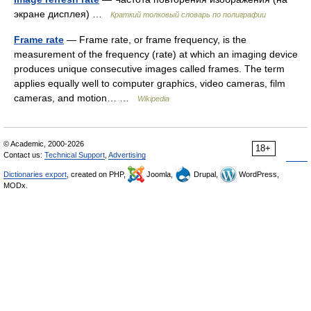
экране дисплея) …
Краткий толковый словарь по полиграфии
Frame rate
— Frame rate, or frame frequency, is the
measurement of the frequency (rate) at which an imaging device
produces unique consecutive images called frames. The term
applies equally well to computer graphics, video cameras, film
cameras, and motion… …
Wikipedia
© Academic, 2000-2026
18+
Contact us:
Technical Support
,
Advertising
Dictionaries export
, created on PHP,
Joomla,
Drupal,
WordPress,
MODx.